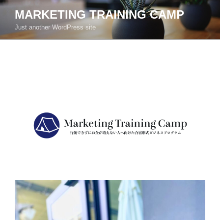
コ
MARKETING TRAINING CAMP
ン
Just another WordPress site
テ
ン
ツ
へ
ス
キ
ッ
プ