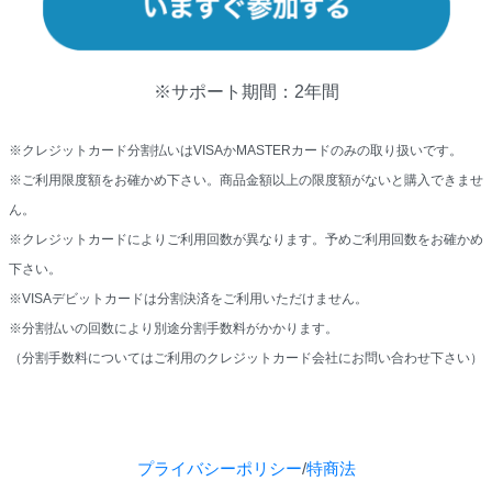
努めるものとします。なお、弊社はビジネスの結果を
保証するものではありません。
※サポート期間：2年間
第２条（定義）
※クレジットカード分割払いはVISAかMASTERカードのみ
の取り扱いです。
本規約において、次の用語はそれぞれ以下のように
※ご利用限度額をお確かめ下さい。商品金額以上の限度額がないと
購入できませ
定義します。
ん。
「本プログラム」とは、弊社が提供するマーケ
※クレジットカードによりご利用回数が異なります。予めご利用回
数をお確かめ
ティングプログラム「
Marketing Training
下さい。
Camp
」をいい、マーケティング講座、コンサル
※VISAデビットカードは分割決済をご利用いただけません。
ティング講座及びプロデュース講座等を含むも
※分割払いの回数により別途分割手数料がかかります。
のとします。
（分割手数料についてはご利用のクレジットカード会社にお問い合
わせ下さい）
「会員」とは、入会契約を締結したことにより
受講者としての資格を取得し、保持している者
のことをいいます。
プライバシーポリシー
/
特商法
「入会希望者」とは、会員となることを希望す