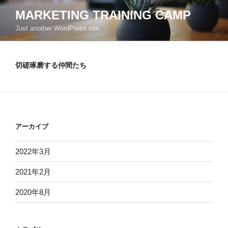
コ
MARKETING TRAINING CAMP
ン
Just another WordPress site
テ
ン
ツ
切磋琢磨する仲間たち
へ
ス
キ
ッ
プ
アーカイブ
2022年3月
2021年2月
2020年8月