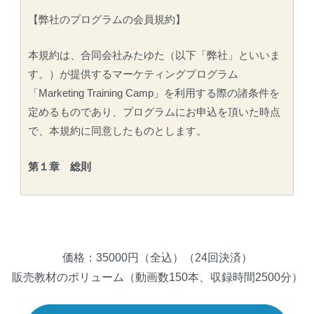
【弊社のプログラムの会員規約】
本規約は、合同会社みたゆた（以下「弊社」といいま
す。）が提供するマーケティングプログラム
「
Marketing Training Camp
」を利用する際の諸条件を
定めるものであり、プログラムにお申込を頂いた時点
で、本規約に同意したものとします。
第１章 総則
第１条（サービス内容）
弊社は本プログラムを通じて、会員が自ら行う事業
において成果を出すためのノウハウ提供を行い、会員
価格：35000円（全込）（24回決済）
は弊社が会員に提供するプログラムの効果を最大限に
販売教材のボリューム（動画数150本、収録時間2500分）
発揮するため、ビジネスを実施し、成功させるように
努めるものとします。なお、弊社はビジネスの結果を