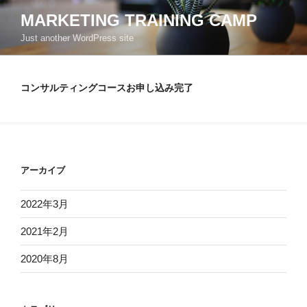
コ
MARKETING TRAINING CAMP
ン
Just another WordPress site
テ
ン
ツ
コンサルティングコースお申し込み完了
へ
ス
キ
ッ
プ
アーカイブ
2022年3月
2021年2月
2020年8月