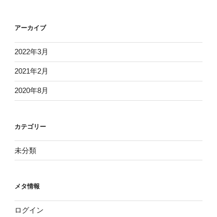
第２条（定義）
アーカイブ
本規約において、次の用語はそれぞれ以下の
ように定義します。
2022年3月
「本プログラム」とは、弊社が提供するマーケ
2021年2月
ティングプログラム「
Marketing Training
Camp
」をいい、マーケティング講座、コンサル
2020年8月
ティング講座及びプロデュース講座等を含むも
のとします。
「会員」とは、入会契約を締結したことにより
カテゴリー
受講者としての資格を取得し、保持している者
のことをいいます。
未分類
「入会希望者」とは、会員となることを希望す
る者をいいます。
「入会契約」とは、本会の内容として提供され
メタ情報
るプログラムを受講する契約をいいます。
「コンテンツ」とは、本プログラムを通じて、
ログイン