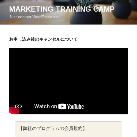
コ
MARKETING TRAINING CAMP
ン
Just another WordPress site
テ
ン
ツ
お申し込み後のキャンセルについて
へ
ス
キ
ッ
プ
【弊社のプログラムの会員規約】