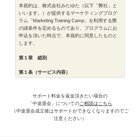
本規約は、株式会社みたゆた（以下「弊社」と
いいます。）が提供するマーケティングプログ
ラム「
Marketing Training Camp
」を利用する際
の諸条件を定めるものであり、プログラムにお
申込を頂いた時点で、本規約に同意したものと
します。
第１章 総則
第１条（サービス内容）
弊社は本プログラムを通じて、会員が自ら行
う事業において成果を出すためのノウハウ提供
サポート料金を返金頂きたい場合の
を行い、会員は弊社が会員に提供するプログラ
「中途退会」についての
ご相談はこちら
ムの効果を最大限に発揮するため、ビジネスを
（中途退会成立後はサポートができなくなりますのでご
実施し、成功させるように努めるものとしま
注意ください）
す。なお、弊社はビジネスの結果を保証するも
のではありません。