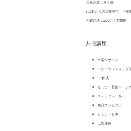
開催頻度：月２回
1
回あたりの実施時間：4時
実施方法：Zoomにて開催
共通講座
市場リサーチ
コピーライティング
LP作成
セミナー募集ページ
ステップメール
商品コンセプト
セミナー台本
広告運用