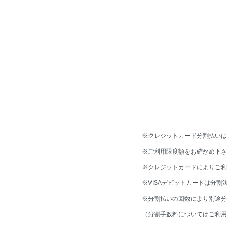
ハウ提供を行
ため、ビジネ
ネスの結果を
第２条（定義
本規約におい
「本プロ
※クレジットカード分割払いはV
Training
※ご利用限度額をお確かめ下さ
デュース
※クレジットカードによりご利
「会員」
※VISAデビットカードは分
保持して
※分割払いの回数により別途分
「入会希
（分割手数料についてはご利用
「入会契