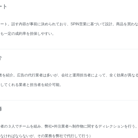
ート
ート。話す内容が事前に決められており、SPIN営業に基づいて設計。商品を買わ
でも一定の成約率を担保しやすい。
介
代行業者を紹介。広告の代行業者は多いが、会社と運用担当者によって、全く効果が異な
行してくれる業者と担当者を紹介可能。
修
者の３人でチームを組み、弊社⇨外注業者へ制作物に関するディレクションを行う
しなければならないが、その業務を弊社で代行して行う）