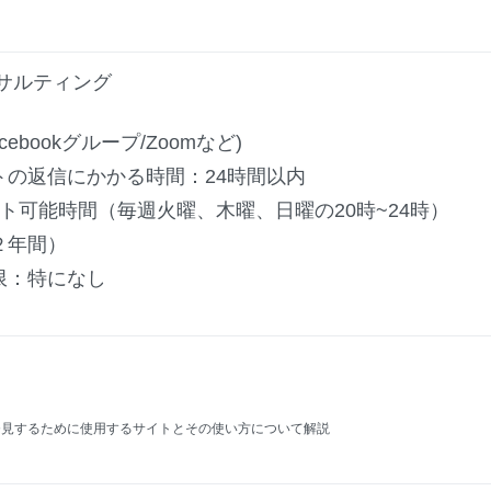
サルティング
acebookグループ/Zoom
など
)
トの返信にかかる時間：24時間以内
ート可能時間（毎週火曜、木曜、日曜の20時~24時）
２年間）
限：特になし
発見するために使用するサイトとその使い方について解説