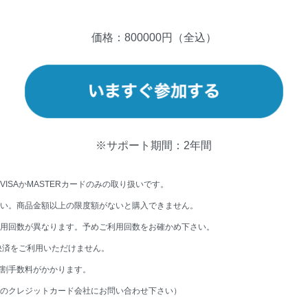
い、会員は弊社が会員に提供するプログラムの効果を最
スを実施し、成功させるように努めるものとします。な
価格：800000円（全込）
保証するものではありません。
）
て、次の用語はそれぞれ以下のように定義します。
※サポート期間：2年間
グラム」とは、弊社が提供するマーケティングプログラ
ISAかMASTERカードのみ
の取り扱いです。
 Camp
」をいい、マーケティング講座、コンサルティン
い。商品金額以上の限度額がないと
購入できません。
講座等を含むものとします。
用回数が異なります。予めご利用回
数をお確かめ下さい。
とは、入会契約を締結したことにより受講者としての資
割決済をご利用いただけません。
いる者のことをいいます。
割手数料がかかります。
望者」とは、会員となることを希望する者をいいます。
のクレジットカード会社にお問い合
わせ下さい）
約」とは、本会の内容として提供されるプログラムを受