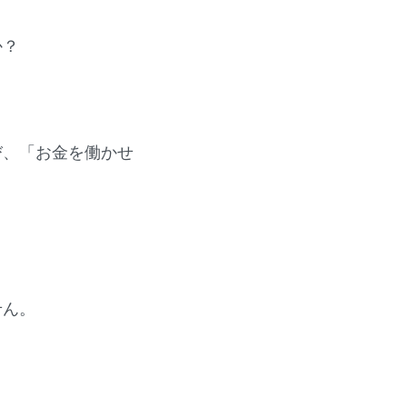
か？
び、「お金を働かせ
せん。