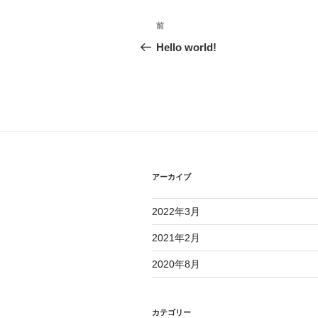
投
過
前
稿
去
Hello world!
の
ナ
投
ビ
稿
ゲ
ー
シ
アーカイブ
ョ
2022年3月
ン
2021年2月
2020年8月
カテゴリー