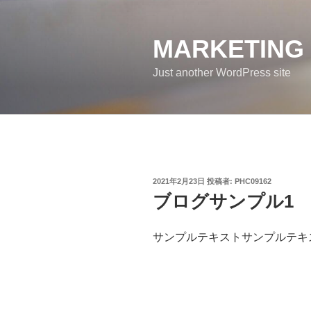
コ
ン
テ
MARKETING 
ン
Just another WordPress site
ツ
へ
ス
キ
ッ
プ
投
2021年2月23日
投稿者:
PHC09162
稿
ブログサンプル1
日:
サンプルテキストサンプルテキ