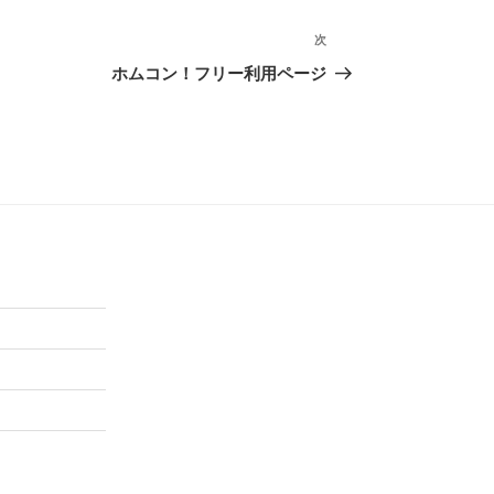
次
次
の
ホムコン！フリー利用ページ
投
稿