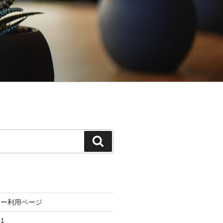
検
索
リー利用ページ
1