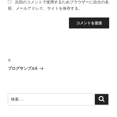
次回のコメントで使用するためブラウザーに自分の名
前、メールアドレス、サイトを保存する。
投
稿
次
次
ナ
の
ブログサンプル5
ビ
投
稿
ゲ
ー
シ
検
検
索
ョ
索:
ン