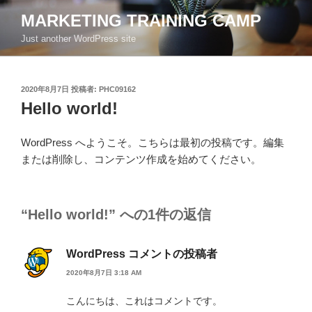
コ
MARKETING TRAINING CAMP
ン
Just another WordPress site
テ
ン
ツ
投
2020年8月7日
投稿者:
PHC09162
へ
稿
Hello world!
ス
日:
キ
ッ
WordPress へようこそ。こちらは最初の投稿です。編集
プ
または削除し、コンテンツ作成を始めてください。
“Hello world!” への1件の返信
WordPress コメントの投稿者
2020年8月7日 3:18 AM
こんにちは、これはコメントです。