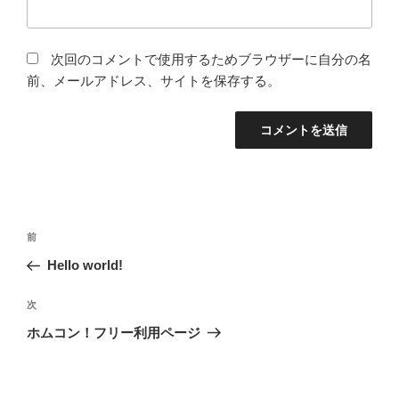
次回のコメントで使用するためブラウザーに自分の名
前、メールアドレス、サイトを保存する。
投
過
前
稿
去
Hello world!
ナ
の
ビ
投
次
次
稿
ゲ
の
ホムコン！フリー利用ページ
投
ー
稿
シ