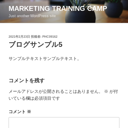
コ
MARKETING TRAINING CAMP
ン
Just another WordPress site
テ
ン
ツ
投
2021年2月23日
投稿者:
PHC09162
へ
稿
ブログサンプル5
ス
日:
キ
ッ
サンプルテキストサンプルテキスト。
プ
コメントを残す
メールアドレスが公開されることはありません。
※
が付
いている欄は必須項目です
コメント
※