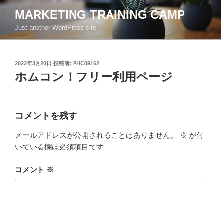
コ
MARKETING TRAINING CAMP
ン
Just another WordPress site
テ
ン
ツ
投
2022年3月20日
投稿者:
PHC09162
へ
稿
ホムコン！フリー利用ページ
ス
日:
キ
ッ
プ
コメントを残す
メールアドレスが公開されることはありません。
※
が付
いている欄は必須項目です
コメント
※