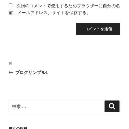
次回のコメントで使用するためブラウザーに自分の名
前、メールアドレス、サイトを保存する。
投
過
前
稿
去
ブログサンプル1
ナ
の
ビ
投
稿
ゲ
ー
検
検
シ
索
索:
ョ
ン
最近の投稿